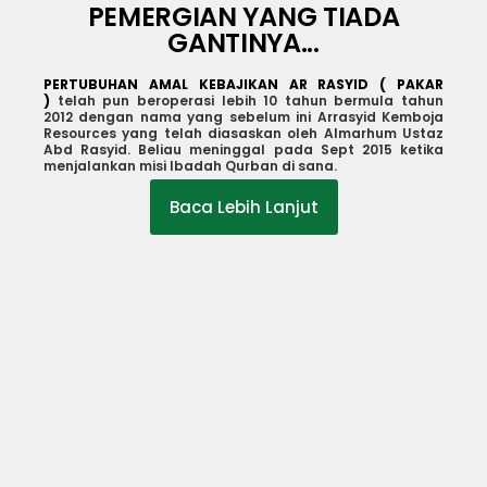
e
PEMERGIAN YANG TIADA
GANTINYA...
PERTUBUHAN AMAL KEBAJIKAN AR RASYID ( PAKAR
)
telah pun beroperasi lebih 10 tahun bermula tahun
2012 dengan nama yang sebelum ini Arrasyid Kemboja
Resources yang telah diasaskan oleh Almarhum Ustaz
Abd Rasyid. Beliau meninggal pada Sept 2015 ketika
menjalankan misi Ibadah Qurban di sana.
Baca Lebih Lanjut