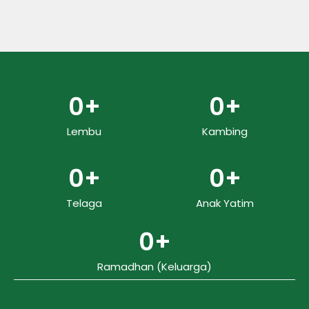
0
+
0
+
Lembu
Kambing
0
+
0
+
Telaga
Anak Yatim
0
+
Ramadhan (Keluarga)