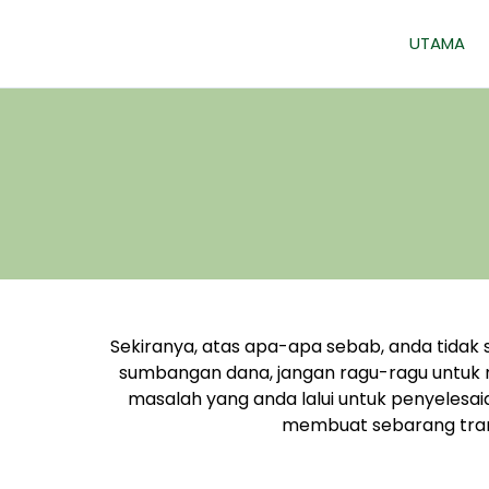
Skip
to
UTAMA
content
Sekiranya, atas apa-apa sebab, anda tidak 
sumbangan dana, jangan ragu-ragu untu
masalah yang anda lalui untuk penyeles
membuat sebarang transa