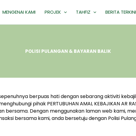
MENGENAI KAMI
PROJEK
TAHFIZ
BERITA TERKINI
POLISI PULANGAN & BAYARAN BALIK
sepenuhnya berpuas hati dengan sebarang aktiviti kebajik
k menghubungi pihak PERTUBUHAN AMAL KEBAJIKAN AR RA
aian bersama. Dengan menggunakan laman web kami, men
ksi bersama kami, anda bersetuju dengan Polisi Pulanga