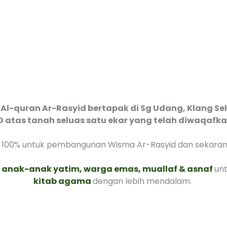
 Al-quran Ar-Rasyid bertapak di Sg Udang, Klang S
as tanah seluas satu ekar yang telah diwaqafkan i
 100% untuk pembangunan Wisma Ar-Rasyid dan sekarang
nak-anak yatim, warga emas, muallaf & asnaf
un
kitab agama
dengan lebih mendalam.