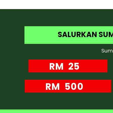
SALURKAN SUM
Sumb
RM 25
RM 500